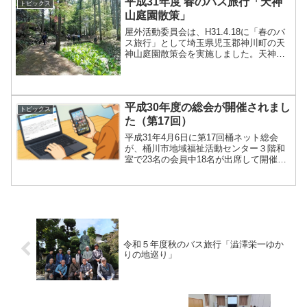
平成31年度 春のバス旅行「天神
トピックス
山庭園散策」
屋外活動委員会は、H31.4.18に「春のバ
ス旅行」として埼玉県児玉郡神川町の天
神山庭園散策会を実施しました。天神山
庭園は、生糸貿易で財を築いた明治時代
の豪商原善三郎の築いた広大な別荘で
す。原は横浜三渓園の基礎を造り、故郷
の神川町にはこの別...
平成30年度の総会が開催されまし
トピックス
た（第17回）
平成31年4月6日に第17回桶ネット総会
が、桶川市地域福祉活動センター３階和
室で23名の会員中18名が出席して開催さ
れました。土屋会長の挨拶の後、平成30
年度のIT講習委員会など各委員会からの
活動報告、会計報告などが説明され、承
認されました...
令和５年度秋のバス旅行「澁澤栄一ゆか
りの地巡り」