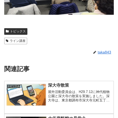
トピックス
ライン講座
taka843
関連記事
深大寺散策
トピックス
屋外活動委員会は、H29.7.12に神代植物
公園と深大寺の散策を実施しました。深
大寺は、東京都調布市深大寺元町五丁目
にある天台宗別格本山の仏教寺院で、日
本三大だるま市の1つ「深大寺だるま市」
で知られています。東京都立の神代植物
公園は旧寺領で...