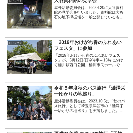
大谷資料館の見学会
トピックス
屋外活動委員会は、H29.4.20に大谷資料
館の見学会を行いました。資料館は大谷
石の地下採掘場を一般公開しているもの
で、広さは140m×150m、深さは平均
30m、最も深い所で60mとのことで、野
球場が1つすっぽり入る大きさだそうで
す。大谷...
「2019年おけがわ春のふれあい
トピックス
フェスタ」に参加
「2019年おけがわ春のふれあいフェス
タ」が、5月12日(日)9時半～15時にかけ
て桶川駅西口公園、桶川市民ホールで開
催されました。昨年は雨で午前中だけの
開催になってしまいましたが、今年は天
候に恵まれ、多くの展示やイベントで終
日大変盛り上が...
令和５年度秋のバス旅行「澁澤栄
トピックス
一ゆかりの地巡り」
屋外活動委員会は、2023.10.5に「秋のバ
ス旅行」として埼玉県深谷市の「澁澤栄
一ゆかりの地巡り」を実施しました。澁
澤栄一は「日本資本主義の父」と称さ
れ、2021年のNHK大河ドラマ「晴天を衝
け」で取り上げられましたが、2024.7に
は新...