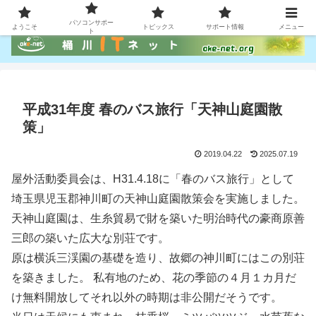
パソコン、スマホ利用のお手伝い
パソコンサポー
ようこそ
トピックス
サポート情報
メニュー
ト
平成31年度 春のバス旅行「天神山庭園散
策」
2019.04.22
2025.07.19
屋外活動委員会は、H31.4.18に「春のバス旅行」として
埼玉県児玉郡神川町の天神山庭園散策会を実施しました。
天神山庭園は、生糸貿易で財を築いた明治時代の豪商原善
三郎の築いた広大な別荘です。
原は横浜三渓園の基礎を造り、故郷の神川町にはこの別荘
を築きました。 私有地のため、花の季節の４月１カ月だ
け無料開放してそれ以外の時期は非公開だそうです。