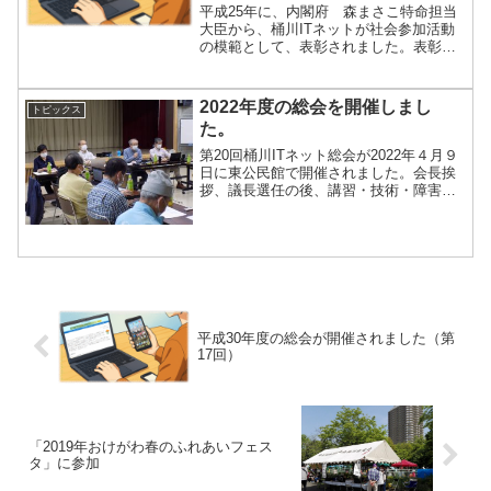
平成25年に、内閣府 森まさこ特命担当
大臣から、桶川ITネットが社会参加活動
の模範として、表彰されました。表彰状
には、次のように記載さてています。
「桶川ITネット殿あなた方は主体的に社
会にかかわりを持ち積極的な社会参加活
2022年度の総会を開催しまし
トピックス
動を通じ生き生きと充...
た。
第20回桶川ITネット総会が2022年４月９
日に東公民館で開催されました。会長挨
拶、議長選任の後、講習・技術・障害支
援・屋外活動の各委員会の活動や会計報
告が行われ、続いて、2022年度の活動計
画、役員や各委員会委員長の選任等を行
い、無事終了...
平成30年度の総会が開催されました（第
17回）
「2019年おけがわ春のふれあいフェス
タ」に参加