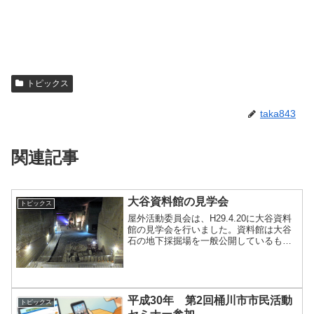
トピックス
taka843
関連記事
大谷資料館の見学会
トピックス
屋外活動委員会は、H29.4.20に大谷資料
館の見学会を行いました。資料館は大谷
石の地下採掘場を一般公開しているもの
で、広さは140m×150m、深さは平均
30m、最も深い所で60mとのことで、野
球場が1つすっぽり入る大きさだそうで
す。大谷...
平成30年 第2回桶川市市民活動
トピックス