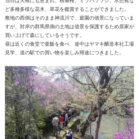
当日は天候にも恵まれ、枝垂桜、ミツバツツジ、水芭蕉な
ど多種多様な花木、草花を鑑賞することができました。
敷地の西側はそのまま神流川で、庭園の借景になっていま
すが、対岸の群馬県側の土地は借景を保護するため原家が
買い上げて森にしているそうです。
昼は近くの食堂で釜飯を食べ、途中はヤマキ醸造本社工場
見学、道の駅での買い物を楽しみ帰途につきました。