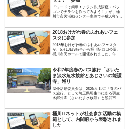
セミナー参加
「ワードで簡単！チラシ作成講座・パソ
コンでチラシを作ってみよう！」が、桶
川市市民活動センター主催で平成30年9月
20日（木）・27日（木）全2回13：30～
16：00で開催しました。受講者8名は、
Myパソコンで写真の加工など「アッ！綺
2018おけがわ春のふれあいフェ
トピックス
麗、い...
スタに参加
2018年おけがわ春のふれあいフェスタ
が、5月13日9時半から桶川駅西口公園、
桶川市民ホールで開催されました。午後
から天気が崩れるとの予想から午前中だ
けの開催になってしまいましたが、多く
の展示やイベントで大変盛り上がりまし
令和7年度春のバス旅行「さいた
トピックス
た。フェスタは今年...
ま淡水魚水族館とあじさいの能護
寺」巡り
屋外活動委員会は、2025.6.19に「春のバ
ス旅行」として埼玉県羽生市にある羽生
水郷公園（さいたま水族館）と熊谷市に
ある妻沼の「あじさい寺」として知られ
る能満山能護寺の見学会を開催しまし
た。さいたま水族館は淡水魚水族館とし
桶川ITネットが社会参加活動の模
トピックス
て有名で、「県の...
範として、内閣府から表彰されま
した