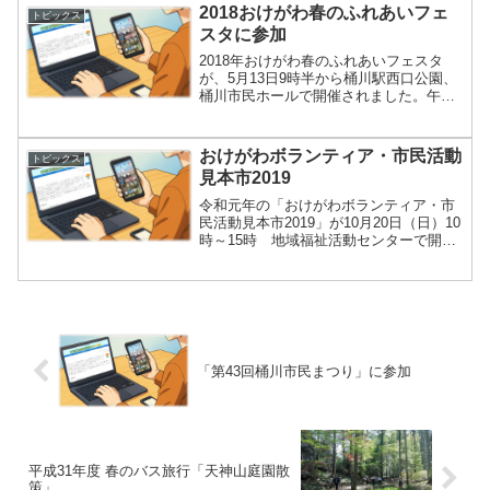
市民活動ネットワークに加入している各
2018おけがわ春のふれあいフェ
トピックス
団体のほ...
スタに参加
2018年おけがわ春のふれあいフェスタ
が、5月13日9時半から桶川駅西口公園、
桶川市民ホールで開催されました。午後
から天気が崩れるとの予想から午前中だ
けの開催になってしまいましたが、多く
の展示やイベントで大変盛り上がりまし
おけがわボランティア・市民活動
トピックス
た。フェスタは今年...
見本市2019
令和元年の「おけがわボランティア・市
民活動見本市2019」が10月20日（日）10
時～15時 地域福祉活動センターで開催
されました。すてきな出会いが待ってい
ます！で、桶川ボランティア・市民活動
ネットワークに加盟の38団体の他、市内
の中学校4...
「第43回桶川市民まつり」に参加
平成31年度 春のバス旅行「天神山庭園散
策」