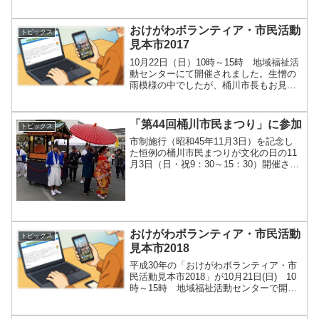
た。自宅からの参加が基本ですが、初め
てのZOOMミーティングなので、希望者
はPCルームにノートパソコンを持ち込ん
おけがわボランティア・市民活動
トピックス
で勉...
見本市2017
10月22日（日）10時～15時 地域福祉活
動センターにて開催されました。生憎の
雨模様の中でしたが、桶川市長もお見え
になり「ボランティアや市民活動あれば
こその桶川市」と持ち上げてくださり結
構賑やかな見本市となりました。 各出店
「第44回桶川市民まつり」に参加
トピックス
団体は日頃の活...
市制施行（昭和45年11月3日）を記念し
た恒例の桶川市民まつりが文化の日の11
月3日（日・祝9：30～15：30）開催さ
れ、旧中山道の皇女和宮行列のほか、こ
とぶき公園、桶川小学校などで各種団体
が参加した色々な催し物が有りました。
桶川ITネッ...
おけがわボランティア・市民活動
トピックス
見本市2018
平成30年の「おけがわボランティア・市
民活動見本市2018」が10月21日(日) 10
時～15時 地域福祉活動センターで開催
されました。「ボランティアの輪を広げ
よう」をテーマに、桶川ボランティア・