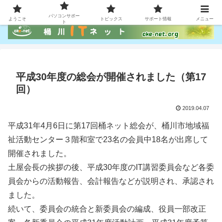
パソコン、スマホ利用のお手伝い
パソコンサポー
ようこそ
トピックス
サポート情報
メニュー
ト
平成30年度の総会が開催されました（第17
回）
2019.04.07
平成31年4月6日に第17回桶ネット総会が、桶川市地域福
祉活動センター３階和室で23名の会員中18名が出席して
開催されました。
土屋会長の挨拶の後、平成30年度のIT講習委員会など各委
員会からの活動報告、会計報告などが説明され、承認され
ました。
続いて、委員会の統合と新委員会の編成、役員一部改正