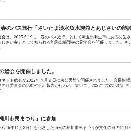
..
度春のバス旅行「さいたま淡水魚水族館とあじさいの能
会は、2025.6.19に「春のバス旅行」として埼玉県羽生市にある羽
あじさい寺」として知られる能満山能護寺の見学会を開催しました。さ
.
年度の総会を開催しました。
ITネット総会が2022年４月９日に東公民館で開催されました。会長挨
動の各委員会の活動や会計報告が行われ、続いて、2022年度の活動計
..
回桶川市民まつり」に参加
和45年11月3日）を記念した恒例の桶川市民まつりが文化の日の11月3