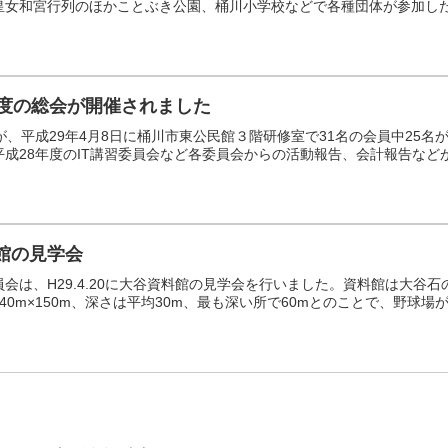
皇女和宮行列のほかことぶき公園、桶川小学校などで各種団体が参加した
年度の総会が開催されました
が、平成29年4月8日に桶川市東公⺠館３階研修室で31名の会員中25名
平成28年度のIT講習委員会など各委員会からの活動報告、会計報告など
館の見学会
会は、H29.4.20に大谷資料館の見学会を行いました。資料館は大谷
40m×150m、深さは平均30m、最も深い所で60mとのことで、野球