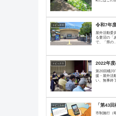
町にはこの別.
令和7年
トピックス
屋外活動委員
る妻沼の「
で、「県の..
2022
トピックス
第20回桶川
援・屋外活
い、無事終了.
「第43
トピックス
市制施行（昭