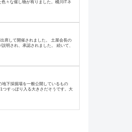
色々な催し物が有りました。桶川ITネ
が出席して開催されました。 土屋会長の
が説明され、承認されました。 続いて、
石の地下採掘場を一般公開しているもの
場が1つすっぽり入る大きさだそうです。大