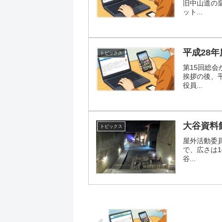
旧中山道の
ット...
平成28
トピックス
第15回総会
挨拶の後、
役員...
大谷資料
トピックス
屋外活動委員
で、広さは1
谷...