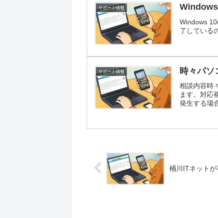
Window
サポート情報
Window
了しているの
時々パソ
サポート情報
相談内容時
ます。対応
発生する場合
桶川ITネット