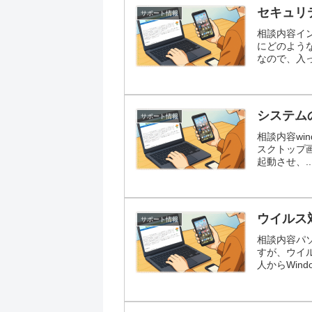
セキュリ
サポート情報
相談内容イ
にどのよう
なので、入っ
システム
サポート情報
相談内容w
スクトップ
起動させ、..
ウイルス
サポート情報
相談内容パ
すが、ウイ
人からWindow